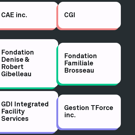
CAE inc.
CGI
Fondation
Fondation
Denise &
Familiale
Robert
Brosseau
Gibelleau
GDI Integrated
Gestion TForce
Facility
inc.
Services