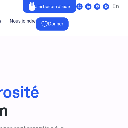
En
J’ai besoin d’aide
s
Nous joindre
Donner
rosité
on