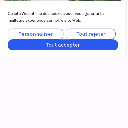
Ce site Web utilise des cookies pour vous garantir la
meilleure expérience sur notre site Web.
Personnaliser
Tout rejeter
Tout accepter
L'évènement
Une journée réunissant près de 300 joueurs de golf
sur les deux parcours du Club de golf Le Mirage, l’un
des plus beaux et prestigieux terrains de golf du
Québec, le Tournoi de golf Bombardier est un
évènement de grande qualité offrant une
expérience exceptionnelle à tous les points de vue.
Grâce à la participation des partenaires d’affaires de
Bombardier et à la contribution des précieux
partenaires de la Fondation dans la réalisation de