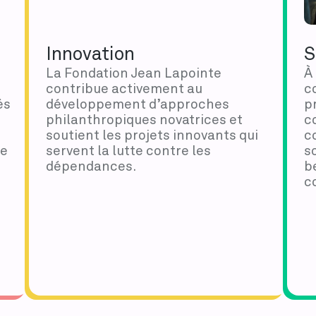
Innovation
S
La Fondation Jean Lapointe
À
contribue activement au
c
és
développement d’approches
p
philanthropiques novatrices et
c
soutient les projets innovants qui
c
ne
servent la lutte contre les
s
dépendances.
b
co