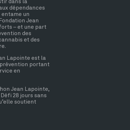
tir dans la
s aux dépendances
on entame un
 Fondation Jean
orts – et une part
révention des
cannabis et des
re.
an Lapointe est la
 prévention portant
rvice en
thon Jean Lapointe,
Défi 28 jours sans
u’elle soutient