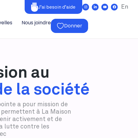
En
J’ai besoin d’aide
elles
Nous joindre
Donner
sion au
de la société
ointe a pour mission de
ui permettent à La Maison
enir activement et de
a lutte contre les
ec