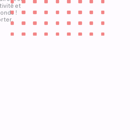
ivité et
onds !
rter.