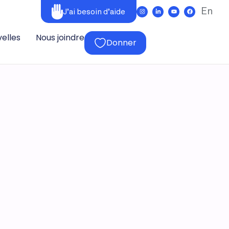
En
J’ai besoin d’aide
elles
Nous joindre
Donner