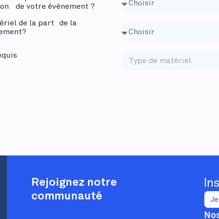
tion de votre évènement ?
riel de la part de la
ènement?
equis
Rejoignez notre
In
communauté
Je
Nos