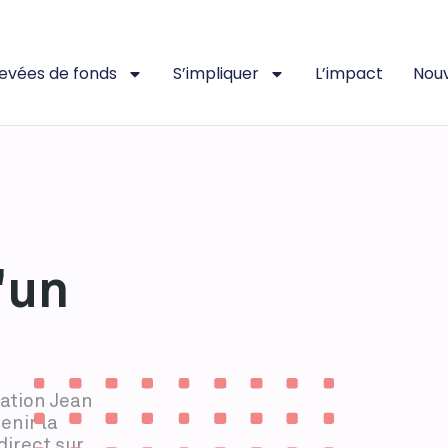
levées de fonds
S’impliquer
L’impact
Nouv
'un
dation Jean
enir la
direct sur