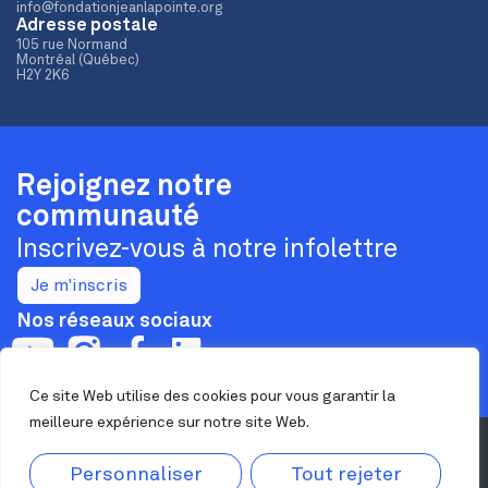
info@fondationjeanlapointe.org
Adresse postale
105 rue Normand
Montréal (Québec)
H2Y 2K6
Rejoignez notre
communauté
Inscrivez-vous à notre infolettre
Je m'inscris
Nos réseaux sociaux
Ce site Web utilise des cookies pour vous garantir la
meilleure expérience sur notre site Web.
Confidentialité
Personnaliser
Tout rejeter
Nous joindre
Maison Jean Lapointe