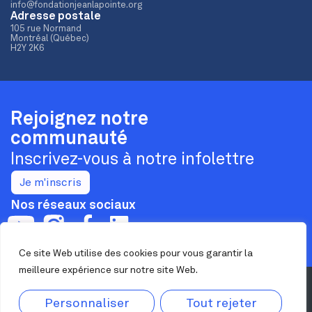
info@fondationjeanlapointe.org
Adresse postale
105 rue Normand
Montréal (Québec)
H2Y 2K6
Rejoignez notre
communauté
Inscrivez-vous à notre infolettre
Je m'inscris
Nos réseaux sociaux
Ce site Web utilise des cookies pour vous garantir la
meilleure expérience sur notre site Web.
Confidentialité
Personnaliser
Tout rejeter
Nous joindre
Maison Jean Lapointe