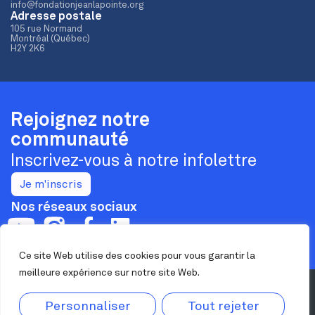
info@fondationjeanlapointe.org
Adresse postale
105 rue Normand
Montréal (Québec)
H2Y 2K6
Rejoignez notre
communauté
Inscrivez-vous à notre infolettre
Je m'inscris
Nos réseaux sociaux
Ce site Web utilise des cookies pour vous garantir la
meilleure expérience sur notre site Web.
Confidentialité
Personnaliser
Tout rejeter
Nous joindre
Maison Jean Lapointe