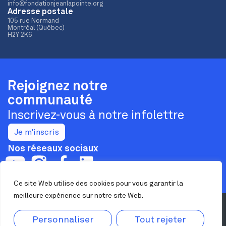
info@fondationjeanlapointe.org
Adresse postale
105 rue Normand
Montréal (Québec)
H2Y 2K6
Rejoignez notre
communauté
Inscrivez-vous à notre infolettre
Je m'inscris
Nos réseaux sociaux
Ce site Web utilise des cookies pour vous garantir la
meilleure expérience sur notre site Web.
Confidentialité
Personnaliser
Tout rejeter
Nous joindre
Maison Jean Lapointe